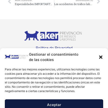
Especialidades IMPORTANTES del Convenio General del Metal, tanto si su empresa pertenece o no al sector
Los accidentes de tráfico laborales se incrementan de forma importante
Política de Privacidad
Gestionar el consentimiento
Política de Cookies
de las cookies
Accesibilidad
Para ofrecer las mejores experiencias, utilizamos tecnologías como las
+34 914 464 968
cookies para almacenar y/o acceder a la información del dispositivo. El
consentimiento de estas tecnologías nos permitirá procesar datos como
info@akerprevencion.com
el comportamiento de navegación o las identificaciones únicas en este
sitio. No consentir o retirar el consentimiento, puede afectar
Síguenos:
LinkedIn
negativamente a ciertas características y funciones.
AKER Prevención de Riesgos Laborales © 2023
Aceptar